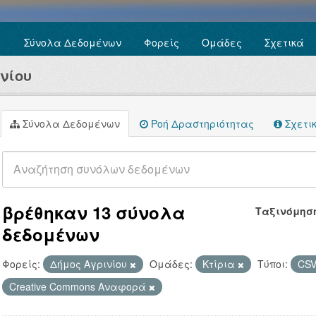
Σύνολα Δεδομένων
Φορείς
Ομάδες
Σχετικά
νίου
Σύνολα Δεδομένων
Ροή Δραστηριότητας
Σχετι
βρέθηκαν 13 σύνολα
Ταξινόμησ
δεδομένων
Φορείς:
Δήμος Αγρινίου
Ομάδες:
Κτίρια
Τύποι:
CS
Creative Commons Αναφορά