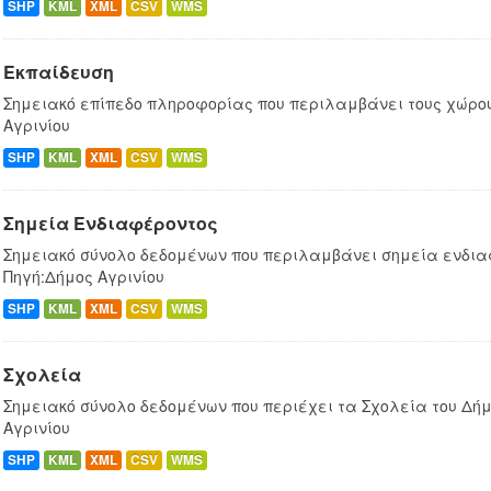
SHP
KML
XML
CSV
WMS
Εκπαίδευση
Σημειακό επίπεδο πληροφορίας που περιλαμβάνει τους χώρου
Αγρινίου
SHP
KML
XML
CSV
WMS
Σημεία Ενδιαφέροντος
Σημειακό σύνολο δεδομένων που περιλαμβάνει σημεία ενδιαφ
Πηγή:Δήμος Αγρινίου
SHP
KML
XML
CSV
WMS
Σχολεία
Σημειακό σύνολο δεδομένων που περιέχει τα Σχολεία του Δήμ
Αγρινίου
SHP
KML
XML
CSV
WMS