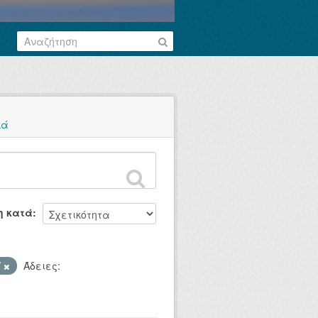
κά
η κατά
V
Άδειες: