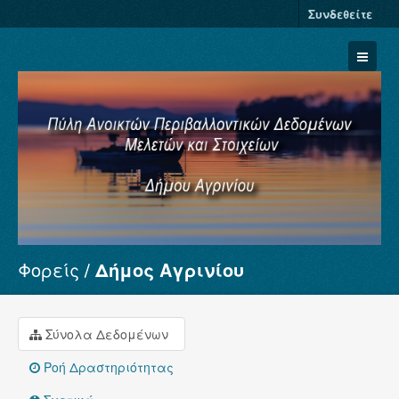
Συνδεθείτε
Φορείς
Δήμος Αγρινίου
Σύνολα Δεδομένων
Φορείς
Ομάδες
Σύνολα Δεδομένων
Σχετικά
Ροή Δραστηριότητας