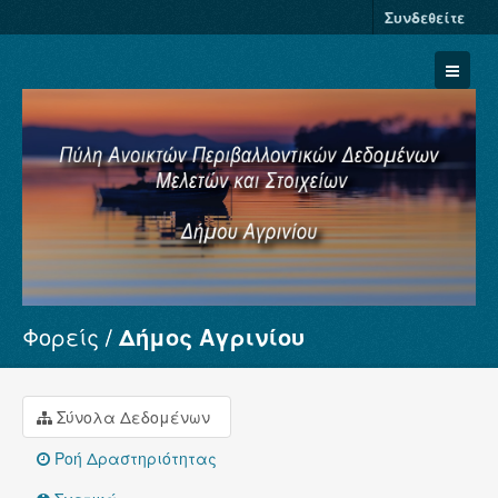
Συνδεθείτε
Φορείς
Δήμος Αγρινίου
Σύνολα Δεδομένων
Φορείς
Ομάδες
Σύνολα Δεδομένων
Σχετικά
Ροή Δραστηριότητας