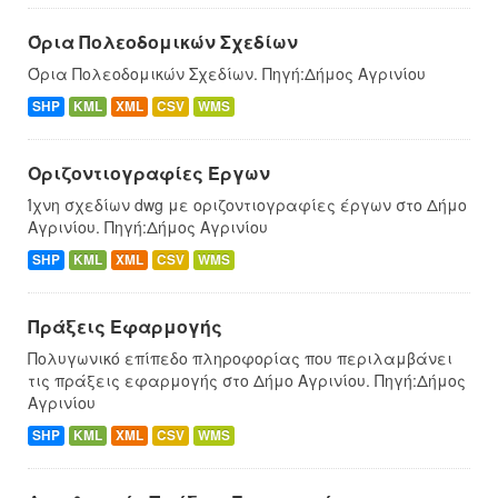
Όρια Πολεοδομικών Σχεδίων
Όρια Πολεοδομικών Σχεδίων. Πηγή:Δήμος Αγρινίου
SHP
KML
XML
CSV
WMS
Οριζοντιογραφίες Έργων
Ίχνη σχεδίων dwg με οριζοντιογραφίες έργων στο Δήμο
Αγρινίου. Πηγή:Δήμος Αγρινίου
SHP
KML
XML
CSV
WMS
Πράξεις Εφαρμογής
Πολυγωνικό επίπεδο πληροφορίας που περιλαμβάνει
τις πράξεις εφαρμογής στο Δήμο Αγρινίου. Πηγή:Δήμος
Αγρινίου
SHP
KML
XML
CSV
WMS