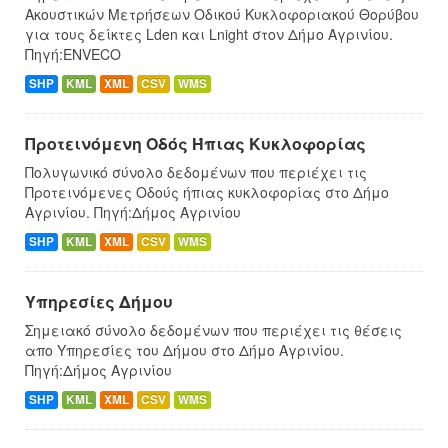
Ακουστικών Μετρήσεων Οδικού Κυκλοφοριακού Θορύβου
για τους δείκτες Lden και Lnight στον Δήμο Αγρινίου.
Πηγή:ENVECO
SHP
KML
XML
CSV
WMS
Προτεινόμενη Οδός Ήπιας Κυκλοφορίας
Πολυγωνικό σύνολο δεδομένων που περιέχει τις
Προτεινόμενες Οδούς ήπιας κυκλοφορίας στο Δήμο
Αγρινίου. Πηγή:Δήμος Αγρινίου
SHP
KML
XML
CSV
WMS
Υπηρεσίες Δήμου
Σημειακό σύνολο δεδομένων που περιέχει τις θέσεις
απο Υπηρεσίες του Δήμου στο Δήμο Αγρινίου.
Πηγή:Δήμος Αγρινίου
SHP
KML
XML
CSV
WMS