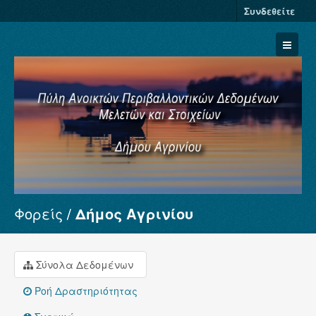
Συνδεθείτε
Φορείς
Δήμος Αγρινίου
Σύνολα Δεδομένων
Φορείς
Ομάδες
Σύνολα Δεδομένων
Σχετικά
Ροή Δραστηριότητας