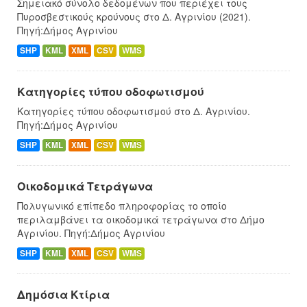
Σημειακό σύνολο δεδομένων που περιέχει τους
Πυροσβεστικούς κρούνους στο Δ. Αγρινίου (2021).
Πηγή:Δήμος Αγρινίου
SHP
KML
XML
CSV
WMS
Κατηγορίες τύπου οδοφωτισμού
Κατηγορίες τύπου οδοφωτισμού στο Δ. Αγρινίου.
Πηγή:Δήμος Αγρινίου
SHP
KML
XML
CSV
WMS
Οικοδομικά Τετράγωνα
Πολυγωνικό επίπεδο πληροφορίας το οποίο
περιλαμβάνει τα οικοδομικά τετράγωνα στο Δήμο
Αγρινίου. Πηγή:Δήμος Αγρινίου
SHP
KML
XML
CSV
WMS
Δημόσια Κτίρια