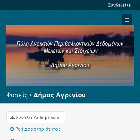
Συνδεθείτε
Φορείς
Δήμος Αγρινίου
Σύνολα Δεδομένων
Φορείς
Ομάδες
Σύνολα Δεδομένων
Σχετικά
Ροή Δραστηριότητας