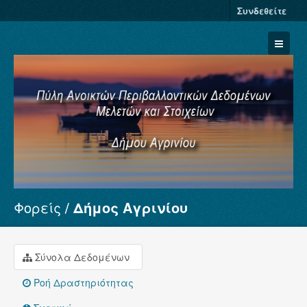
Συνδεθείτε
Φορείς
Δήμος Αγρινίου
Σύνολα Δεδομένων
Φορείς
Ομάδες
Σύνολα Δεδομένων
Σχετικά
Ροή Δραστηριότητας