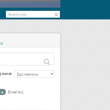
κά
η κατά
P
Ετικέτες: