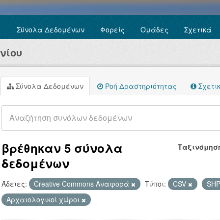
Σύνολα Δεδομένων
Φορείς
Ομάδες
Σχετικά
νίου
Σύνολα Δεδομένων
Ροή Δραστηριότητας
Σχετι
βρέθηκαν 5 σύνολα
Ταξινόμησ
δεδομένων
Άδειες:
Creative Commons Αναφορά
Τύποι:
CSV
SH
Αρχαιολογικοί χώροι