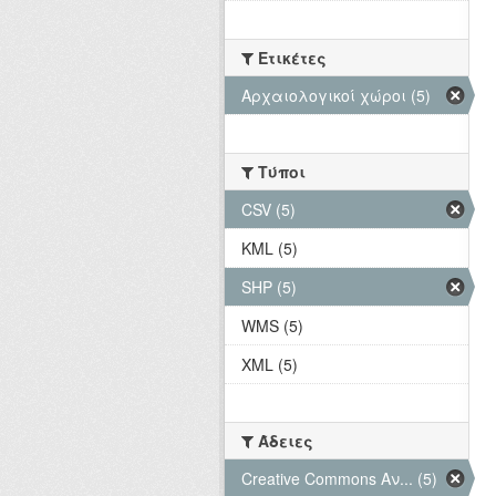
Ετικέτες
Αρχαιολογικοί χώροι (5)
Τύποι
CSV (5)
KML (5)
SHP (5)
WMS (5)
XML (5)
Άδειες
Creative Commons Αν... (5)