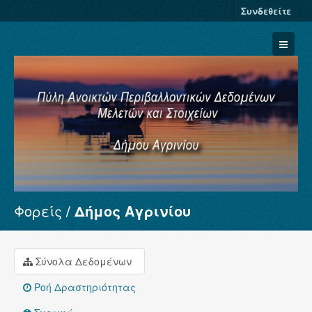
Συνδεθείτε
Φορείς
Δήμος Αγρινίου
Σύνολα Δεδομένων
Φορείς
Ομάδες
Σύνολα Δεδομένων
Σχετικά
Ροή Δραστηριότητας