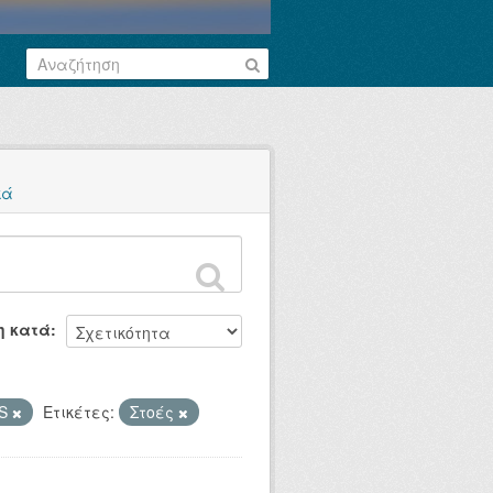
κά
η κατά
S
Ετικέτες:
Στοές