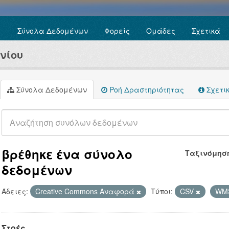
Σύνολα Δεδομένων
Φορείς
Ομάδες
Σχετικά
νίου
Σύνολα Δεδομένων
Ροή Δραστηριότητας
Σχετι
βρέθηκε ένα σύνολο
Ταξινόμησ
δεδομένων
Άδειες:
Creative Commons Αναφορά
Τύποι:
CSV
WM
Στοές