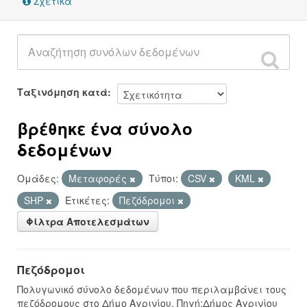
Σχετικά
Ταξινόμηση κατά
βρέθηκε ένα σύνολο
δεδομένων
Ομάδες:
Μεταφορές
Τύποι:
CSV
KML
SHP
Ετικέτες:
Πεζόδρομοι
Φίλτρα Αποτελεσμάτων
Πεζόδρομοι
Πολυγωνικό σύνολο δεδομένων που περιλαμβάνει τους
πεζόδρομους στο Δήμο Αγρινίου. Πηγή:Δήμος Αγρινίου