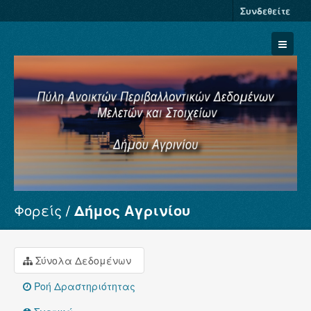
Συνδεθείτε
Φορείς
Δήμος Αγρινίου
Σύνολα Δεδομένων
Φορείς
Ομάδες
Σύνολα Δεδομένων
Σχετικά
Ροή Δραστηριότητας