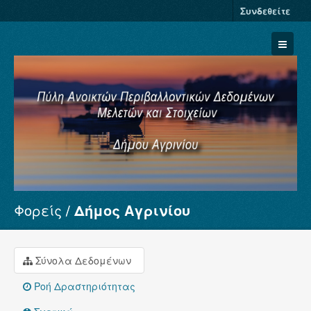
Συνδεθείτε
Φορείς
Δήμος Αγρινίου
Σύνολα Δεδομένων
Φορείς
Ομάδες
Σύνολα Δεδομένων
Σχετικά
Ροή Δραστηριότητας