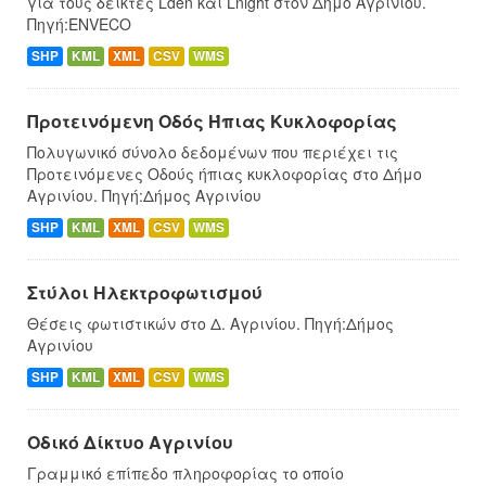
για τους δείκτες Lden και Lnight στον Δήμο Αγρινίου.
Πηγή:ENVECO
SHP
KML
XML
CSV
WMS
Προτεινόμενη Οδός Ήπιας Κυκλοφορίας
Πολυγωνικό σύνολο δεδομένων που περιέχει τις
Προτεινόμενες Οδούς ήπιας κυκλοφορίας στο Δήμο
Αγρινίου. Πηγή:Δήμος Αγρινίου
SHP
KML
XML
CSV
WMS
Στύλοι Ηλεκτροφωτισμού
Θέσεις φωτιστικών στο Δ. Αγρινίου. Πηγή:Δήμος
Αγρινίου
SHP
KML
XML
CSV
WMS
Οδικό Δίκτυο Αγρινίου
Γραμμικό επίπεδο πληροφορίας το οποίο