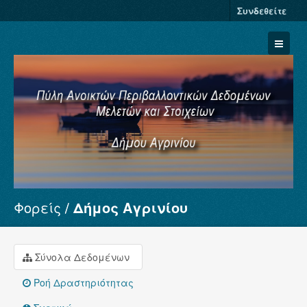
Συνδεθείτε
Φορείς
Δήμος Αγρινίου
Σύνολα Δεδομένων
Φορείς
Ομάδες
Σύνολα Δεδομένων
Σχετικά
Ροή Δραστηριότητας