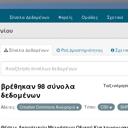
Σύνολα Δεδομένων
Φορείς
Ομάδες
Σχετικά
νίου
Σύνολα Δεδομένων
Ροή Δραστηριότητας
Σχετι
βρέθηκαν 98 σύνολα
Ταξινόμησ
δεδομένων
Άδειες:
Creative Commons Αναφορά
Τύποι:
CSV
SH
Θέσεις Ακουστικών Μετρήσεων Οδικού Κυκλοφοριακ