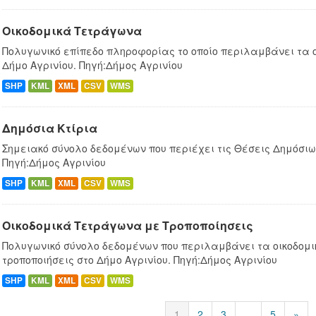
Οικοδομικά Τετράγωνα
Πολυγωνικό επίπεδο πληροφορίας το οποίο περιλαμβάνει τα 
Δήμο Αγρινίου. Πηγή:Δήμος Αγρινίου
SHP
KML
XML
CSV
WMS
Δημόσια Κτίρια
Σημειακό σύνολο δεδομένων που περιέχει τις Θέσεις Δημόσιων
Πηγή:Δήμος Αγρινίου
SHP
KML
XML
CSV
WMS
Οικοδομικά Τετράγωνα με Τροποποίησεις
Πολυγωνικό σύνολο δεδομένων που περιλαμβάνει τα οικοδομ
τροποποιήσεις στο Δήμο Αγρινίου. Πηγή:Δήμος Αγρινίου
SHP
KML
XML
CSV
WMS
1
2
3
...
5
»