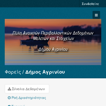
Συνδεθείτε
Φορείς
Δήμος Αγρινίου
Σύνολα Δεδομένων
Φορείς
Ομάδες
Σύνολα Δεδομένων
Σχετικά
Ροή Δραστηριότητας