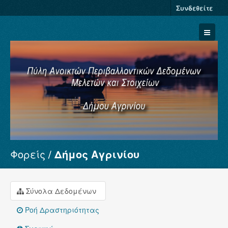
Συνδεθείτε
Φορείς
Δήμος Αγρινίου
Σύνολα Δεδομένων
Φορείς
Ομάδες
Σύνολα Δεδομένων
Σχετικά
Ροή Δραστηριότητας