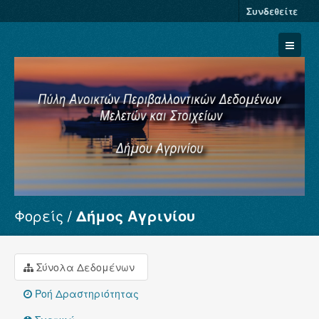
Συνδεθείτε
Φορείς
Δήμος Αγρινίου
Σύνολα Δεδομένων
Φορείς
Ομάδες
Σύνολα Δεδομένων
Σχετικά
Ροή Δραστηριότητας