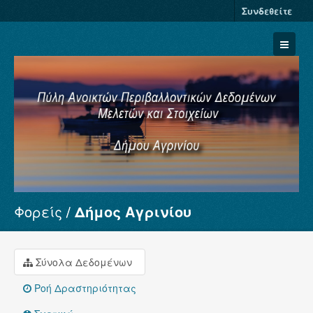
Συνδεθείτε
Φορείς
Δήμος Αγρινίου
Σύνολα Δεδομένων
Φορείς
Ομάδες
Σύνολα Δεδομένων
Σχετικά
Ροή Δραστηριότητας