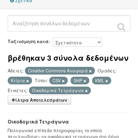
Σχετικά
Ταξινόμηση κατά
βρέθηκαν 3 σύνολα δεδομένων
Άδειες:
Creative Commons Αναφορά
Ομάδες:
Κτίρια
Τύποι:
CSV
SHP
KML
Ετικέτες:
Οικοδομικά Τετράγωνα
Φίλτρα Αποτελεσμάτων
Οικοδομικά Τετράγωνα
Πολυγωνικό επίπεδο πληροφορίας το οποίο
περιλαμβάνει τα οικοδομικά τετράγωνα στο Δήμο