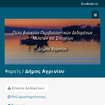
Συνδεθείτε
Φορείς
Δήμος Αγρινίου
Σύνολα Δεδομένων
Φορείς
Ομάδες
Σύνολα Δεδομένων
Σχετικά
Ροή Δραστηριότητας