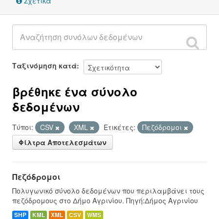
Σχετικά
Ταξινόμηση κατά
βρέθηκε ένα σύνολο
δεδομένων
Τύποι:
CSV
XML
Ετικέτες:
Πεζόδρομοι
Φίλτρα Αποτελεσμάτων
Πεζόδρομοι
Πολυγωνικό σύνολο δεδομένων που περιλαμβάνει τους
πεζόδρομους στο Δήμο Αγρινίου. Πηγή:Δήμος Αγρινίου
SHP
KML
XML
CSV
WMS