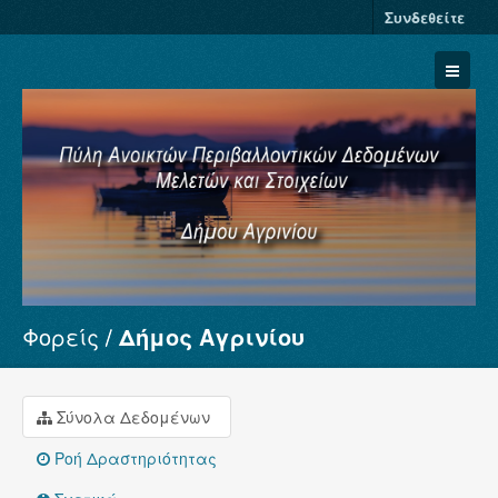
Συνδεθείτε
Φορείς
Δήμος Αγρινίου
Σύνολα Δεδομένων
Φορείς
Ομάδες
Σύνολα Δεδομένων
Σχετικά
Ροή Δραστηριότητας