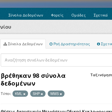
Σύνολα Δεδομένων
Φορείς
Ομάδες
Σχετικά
νίου
Σύνολα Δεδομένων
Ροή Δραστηριότητας
Σχετι
βρέθηκαν 98 σύνολα
Ταξινόμησ
δεδομένων
Τύποι:
KML
SHP
WMS
Θέσεις Ακουστικών Μετρήσεων Οδικού Κυκλοφοριακ