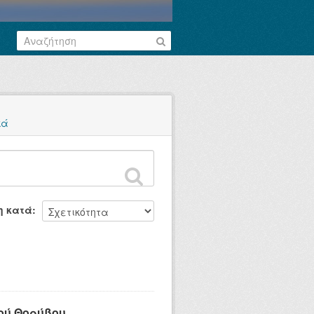
κά
η κατά
ού Θορύβου