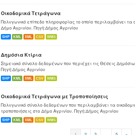
Οικοδομικά Τετράγωνα
Πολυγωνικό επίπεδο πληροφορίας το οποίο περιλαμβάνει τα 
Δήμο Αγρινίου. Πηγή:Δήμος Αγρινίου
SHP
KML
XML
CSV
WMS
Δημόσια Κτίρια
Σημειακό σύνολο δεδομένων που περιέχει τις Θέσεις Δημόσιων
Πηγή:Δήμος Αγρινίου
SHP
KML
XML
CSV
WMS
Οικοδομικά Τετράγωνα με Τροποποίησεις
Πολυγωνικό σύνολο δεδομένων που περιλαμβάνει τα οικοδομ
τροποποιήσεις στο Δήμο Αγρινίου. Πηγή:Δήμος Αγρινίου
SHP
KML
XML
CSV
WMS
1
2
3
...
5
»