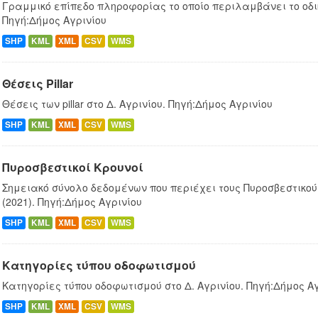
Γραμμικό επίπεδο πληροφορίας το οποίο περιλαμβάνει το οδικ
Πηγή:Δήμος Αγρινίου
SHP
KML
XML
CSV
WMS
Θέσεις Pillar
Θέσεις των pillar στο Δ. Αγρινίου. Πηγή:Δήμος Αγρινίου
SHP
KML
XML
CSV
WMS
Πυροσβεστικοί Κρουνοί
Σημειακό σύνολο δεδομένων που περιέχει τους Πυροσβεστικούς
(2021). Πηγή:Δήμος Αγρινίου
SHP
KML
XML
CSV
WMS
Κατηγορίες τύπου οδοφωτισμού
Κατηγορίες τύπου οδοφωτισμού στο Δ. Αγρινίου. Πηγή:Δήμος Α
SHP
KML
XML
CSV
WMS