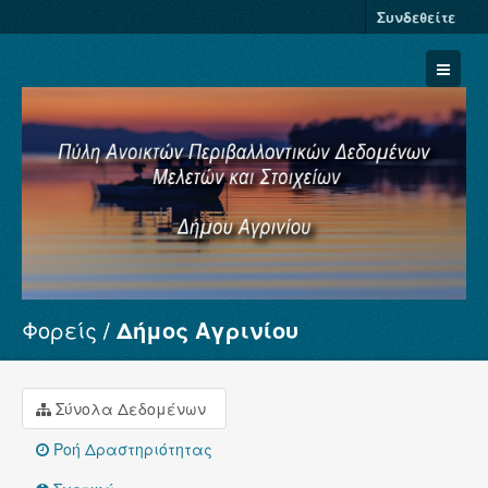
Συνδεθείτε
Φορείς
Δήμος Αγρινίου
Σύνολα Δεδομένων
Φορείς
Ομάδες
Σύνολα Δεδομένων
Σχετικά
Ροή Δραστηριότητας