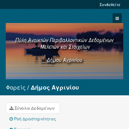
Συνδεθείτε
Φορείς
Δήμος Αγρινίου
Σύνολα Δεδομένων
Φορείς
Ομάδες
Σύνολα Δεδομένων
Σχετικά
Ροή Δραστηριότητας