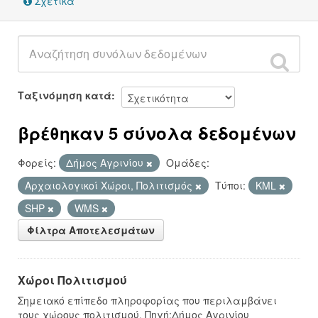
Σχετικά
Ταξινόμηση κατά
βρέθηκαν 5 σύνολα δεδομένων
Φορείς:
Δήμος Αγρινίου
Ομάδες:
Αρχαιολογικοί Χώροι, Πολιτισμός
Τύποι:
KML
SHP
WMS
Φίλτρα Αποτελεσμάτων
Χώροι Πολιτισμού
Σημειακό επίπεδο πληροφορίας που περιλαμβάνει
τους χώρους πολιτισμού. Πηγή:Δήμος Αγρινίου