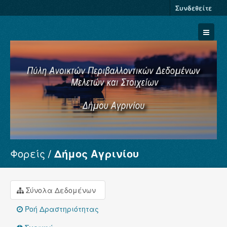
Συνδεθείτε
Φορείς
Δήμος Αγρινίου
Σύνολα Δεδομένων
Φορείς
Ομάδες
Σύνολα Δεδομένων
Σχετικά
Ροή Δραστηριότητας