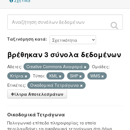
Σχετικά
Ταξινόμηση κατά
βρέθηκαν 3 σύνολα δεδομένων
Άδειες:
Creative Commons Αναφορά
Ομάδες:
Κτίρια
Τύποι:
KML
SHP
WMS
Ετικέτες:
Οικοδομικά Τετράγωνα
Φίλτρα Αποτελεσμάτων
Οικοδομικά Τετράγωνα
Πολυγωνικό επίπεδο πληροφορίας το οποίο
περιλαμβάνει τα οικοδομικά τετράγωνα στο Δήμο