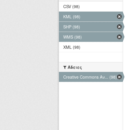
CSV (98)
KML (98)
SHP (98)
WMS (98)
XML (98)
Άδειες
Creative Commons Αν... (98)