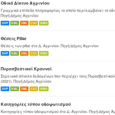
Οδικό Δίκτυο Αγρινίου
Γραμμικό επίπεδο πληροφορίας το οποίο περιλαμβάνει το οδικ
Πηγή:Δήμος Αγρινίου
SHP
KML
XML
CSV
WMS
Θέσεις Pillar
Θέσεις των pillar στο Δ. Αγρινίου. Πηγή:Δήμος Αγρινίου
SHP
KML
XML
CSV
WMS
Πυροσβεστικοί Κρουνοί
Σημειακό σύνολο δεδομένων που περιέχει τους Πυροσβεστικούς
(2021). Πηγή:Δήμος Αγρινίου
SHP
KML
XML
CSV
WMS
Κατηγορίες τύπου οδοφωτισμού
Κατηγορίες τύπου οδοφωτισμού στο Δ. Αγρινίου. Πηγή:Δήμος Α