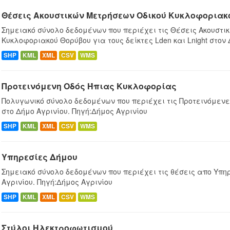
Θέσεις Ακουστικών Μετρήσεων Οδικού Κυκλοφοριακ
Σημειακό σύνολο δεδομένων που περιέχει τις Θέσεις Ακουστι
Κυκλοφοριακού Θορύβου για τους δείκτες Lden και Lnight στον
SHP
KML
XML
CSV
WMS
Προτεινόμενη Οδός Ήπιας Κυκλοφορίας
Πολυγωνικό σύνολο δεδομένων που περιέχει τις Προτεινόμεν
στο Δήμο Αγρινίου. Πηγή:Δήμος Αγρινίου
SHP
KML
XML
CSV
WMS
Υπηρεσίες Δήμου
Σημειακό σύνολο δεδομένων που περιέχει τις θέσεις απο Υπη
Αγρινίου. Πηγή:Δήμος Αγρινίου
SHP
KML
XML
CSV
WMS
Στύλοι Ηλεκτροφωτισμού