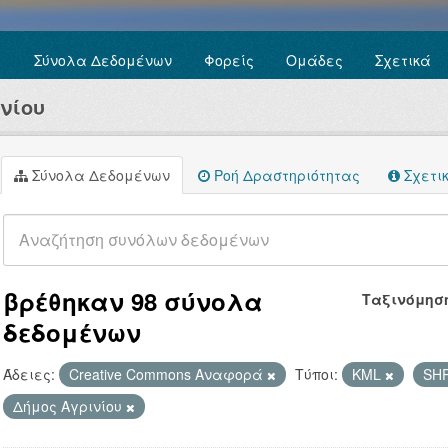
Σύνολα Δεδομένων
Φορείς
Ομάδες
Σχετικά
νίου
Σύνολα Δεδομένων
Ροή Δραστηριότητας
Σχετι
βρέθηκαν 98 σύνολα
Ταξινόμησ
δεδομένων
Άδειες:
Creative Commons Αναφορά
Τύποι:
KML
SH
Δήμος Αγρινίου