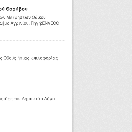
ού Θορύβου
κών Μετρήσεων Οδικού
 Δήμο Αγρινίου. Πηγή:ENVECO
ες Οδούς ήπιας κυκλοφορίας
ρεσίες του Δήμου στο Δήμο