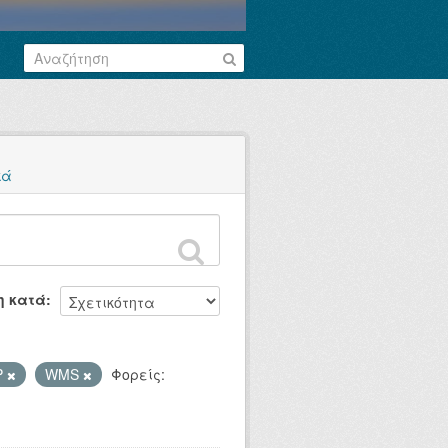
κά
η κατά
P
WMS
Φορείς: