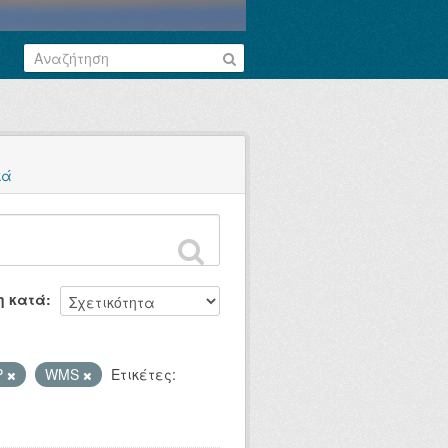
κά
η κατά
P
WMS
Ετικέτες: