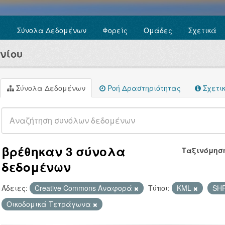
Σύνολα Δεδομένων
Φορείς
Ομάδες
Σχετικά
νίου
Σύνολα Δεδομένων
Ροή Δραστηριότητας
Σχετι
βρέθηκαν 3 σύνολα
Ταξινόμησ
δεδομένων
Άδειες:
Creative Commons Αναφορά
Τύποι:
KML
SH
Οικοδομικά Τετράγωνα