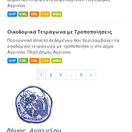
Αγρινίου
SHP
KML
XML
CSV
WMS
Οικοδομικά Τετράγωνα με Τροποποίησεις
Πολυγωνικό σύνολο δεδομένων που περιλαμβάνει τα
οικοδομικά τετράγωνα με τροποποιήσεις στο Δήμο
Αγρινίου. Πηγή:Δήμος Αγρινίου
SHP
KML
XML
CSV
WMS
1
2
3
...
5
»