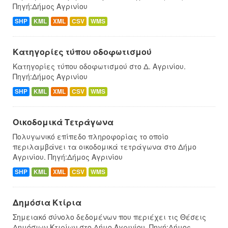
Πηγή:Δήμος Αγρινίου
SHP
KML
XML
CSV
WMS
Κατηγορίες τύπου οδοφωτισμού
Κατηγορίες τύπου οδοφωτισμού στο Δ. Αγρινίου.
Πηγή:Δήμος Αγρινίου
SHP
KML
XML
CSV
WMS
Οικοδομικά Τετράγωνα
Πολυγωνικό επίπεδο πληροφορίας το οποίο
περιλαμβάνει τα οικοδομικά τετράγωνα στο Δήμο
Αγρινίου. Πηγή:Δήμος Αγρινίου
SHP
KML
XML
CSV
WMS
Δημόσια Κτίρια
Σημειακό σύνολο δεδομένων που περιέχει τις Θέσεις
Δημόσιων Κτιρίων στο Δήμο Αγρινίου. Πηγή:Δήμος