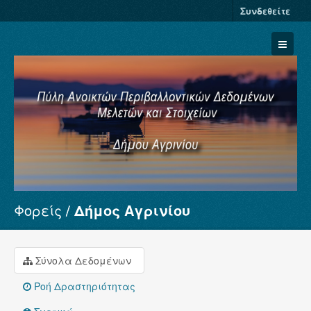
Συνδεθείτε
Φορείς
Δήμος Αγρινίου
Σύνολα Δεδομένων
Φορείς
Ομάδες
Σύνολα Δεδομένων
Σχετικά
Ροή Δραστηριότητας