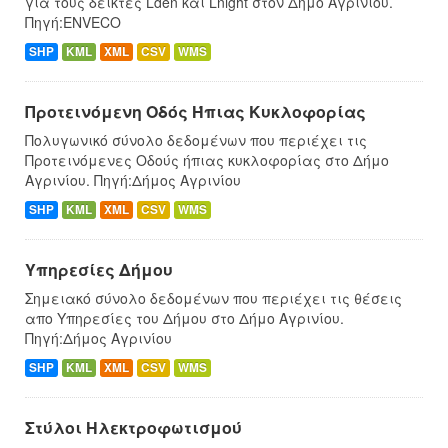
για τους δείκτες Lden και Lnight στον Δήμο Αγρινίου.
Πηγή:ENVECO
SHP
KML
XML
CSV
WMS
Προτεινόμενη Οδός Ήπιας Κυκλοφορίας
Πολυγωνικό σύνολο δεδομένων που περιέχει τις
Προτεινόμενες Οδούς ήπιας κυκλοφορίας στο Δήμο
Αγρινίου. Πηγή:Δήμος Αγρινίου
SHP
KML
XML
CSV
WMS
Υπηρεσίες Δήμου
Σημειακό σύνολο δεδομένων που περιέχει τις θέσεις
απο Υπηρεσίες του Δήμου στο Δήμο Αγρινίου.
Πηγή:Δήμος Αγρινίου
SHP
KML
XML
CSV
WMS
Στύλοι Ηλεκτροφωτισμού