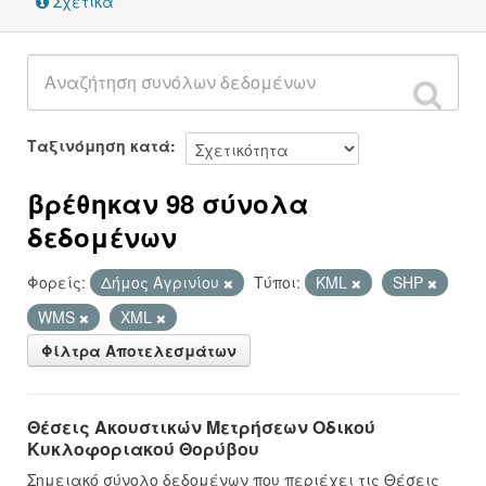
Σχετικά
Ταξινόμηση κατά
βρέθηκαν 98 σύνολα
δεδομένων
Φορείς:
Δήμος Αγρινίου
Τύποι:
KML
SHP
WMS
XML
Φίλτρα Αποτελεσμάτων
Θέσεις Ακουστικών Μετρήσεων Οδικού
Κυκλοφοριακού Θορύβου
Σημειακό σύνολο δεδομένων που περιέχει τις Θέσεις