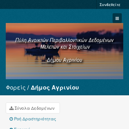
Συνδεθείτε
Φορείς
Δήμος Αγρινίου
Σύνολα Δεδομένων
Φορείς
Ομάδες
Σύνολα Δεδομένων
Σχετικά
Ροή Δραστηριότητας