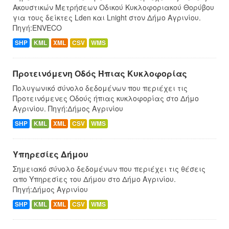
Ακουστικών Μετρήσεων Οδικού Κυκλοφοριακού Θορύβου
για τους δείκτες Lden και Lnight στον Δήμο Αγρινίου.
Πηγή:ENVECO
SHP
KML
XML
CSV
WMS
Προτεινόμενη Οδός Ήπιας Κυκλοφορίας
Πολυγωνικό σύνολο δεδομένων που περιέχει τις
Προτεινόμενες Οδούς ήπιας κυκλοφορίας στο Δήμο
Αγρινίου. Πηγή:Δήμος Αγρινίου
SHP
KML
XML
CSV
WMS
Υπηρεσίες Δήμου
Σημειακό σύνολο δεδομένων που περιέχει τις θέσεις
απο Υπηρεσίες του Δήμου στο Δήμο Αγρινίου.
Πηγή:Δήμος Αγρινίου
SHP
KML
XML
CSV
WMS