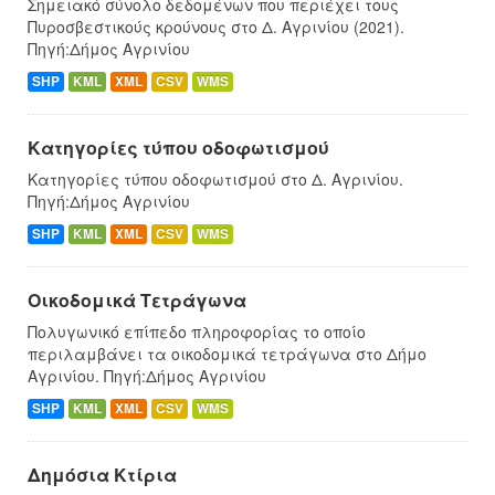
Σημειακό σύνολο δεδομένων που περιέχει τους
Πυροσβεστικούς κρούνους στο Δ. Αγρινίου (2021).
Πηγή:Δήμος Αγρινίου
SHP
KML
XML
CSV
WMS
Κατηγορίες τύπου οδοφωτισμού
Κατηγορίες τύπου οδοφωτισμού στο Δ. Αγρινίου.
Πηγή:Δήμος Αγρινίου
SHP
KML
XML
CSV
WMS
Οικοδομικά Τετράγωνα
Πολυγωνικό επίπεδο πληροφορίας το οποίο
περιλαμβάνει τα οικοδομικά τετράγωνα στο Δήμο
Αγρινίου. Πηγή:Δήμος Αγρινίου
SHP
KML
XML
CSV
WMS
Δημόσια Κτίρια