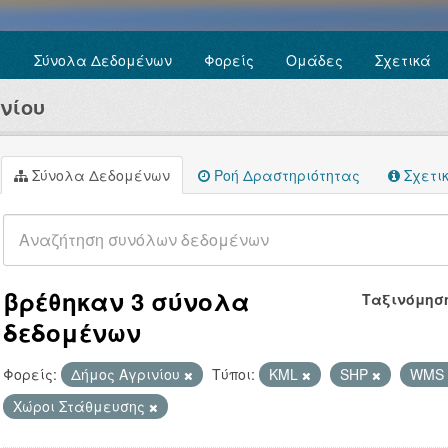
Σύνολα Δεδομένων
Φορείς
Ομάδες
Σχετικά
νίου
Σύνολα Δεδομένων
Ροή Δραστηριότητας
Σχετι
βρέθηκαν 3 σύνολα
Ταξινόμησ
δεδομένων
Φορείς:
Δήμος Αγρινίου
Τύποι:
KML
SHP
WMS
Χώροι Στάθμευσης