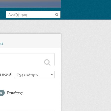
κά
η κατά
Ετικέτες: