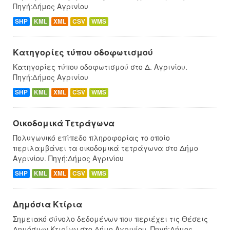
Πηγή:Δήμος Αγρινίου
SHP
KML
XML
CSV
WMS
Κατηγορίες τύπου οδοφωτισμού
Κατηγορίες τύπου οδοφωτισμού στο Δ. Αγρινίου.
Πηγή:Δήμος Αγρινίου
SHP
KML
XML
CSV
WMS
Οικοδομικά Τετράγωνα
Πολυγωνικό επίπεδο πληροφορίας το οποίο
περιλαμβάνει τα οικοδομικά τετράγωνα στο Δήμο
Αγρινίου. Πηγή:Δήμος Αγρινίου
SHP
KML
XML
CSV
WMS
Δημόσια Κτίρια
Σημειακό σύνολο δεδομένων που περιέχει τις Θέσεις
Δημόσιων Κτιρίων στο Δήμο Αγρινίου. Πηγή:Δήμος