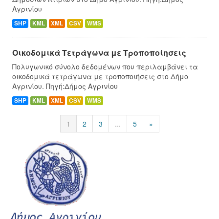
Αγρινίου
SHP
KML
XML
CSV
WMS
Οικοδομικά Τετράγωνα με Τροποποίησεις
Πολυγωνικό σύνολο δεδομένων που περιλαμβάνει τα
οικοδομικά τετράγωνα με τροποποιήσεις στο Δήμο
Αγρινίου. Πηγή:Δήμος Αγρινίου
SHP
KML
XML
CSV
WMS
1
2
3
...
5
»