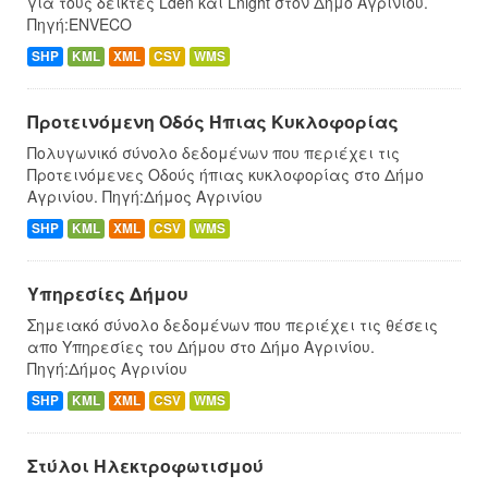
για τους δείκτες Lden και Lnight στον Δήμο Αγρινίου.
Πηγή:ENVECO
SHP
KML
XML
CSV
WMS
Προτεινόμενη Οδός Ήπιας Κυκλοφορίας
Πολυγωνικό σύνολο δεδομένων που περιέχει τις
Προτεινόμενες Οδούς ήπιας κυκλοφορίας στο Δήμο
Αγρινίου. Πηγή:Δήμος Αγρινίου
SHP
KML
XML
CSV
WMS
Υπηρεσίες Δήμου
Σημειακό σύνολο δεδομένων που περιέχει τις θέσεις
απο Υπηρεσίες του Δήμου στο Δήμο Αγρινίου.
Πηγή:Δήμος Αγρινίου
SHP
KML
XML
CSV
WMS
Στύλοι Ηλεκτροφωτισμού