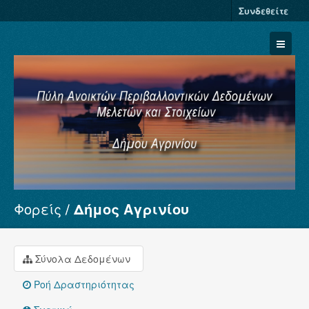
Συνδεθείτε
Φορείς
Δήμος Αγρινίου
Σύνολα Δεδομένων
Φορείς
Ομάδες
Σύνολα Δεδομένων
Σχετικά
Ροή Δραστηριότητας