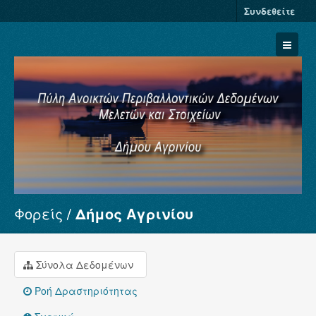
Συνδεθείτε
Φορείς
Δήμος Αγρινίου
Σύνολα Δεδομένων
Φορείς
Ομάδες
Σύνολα Δεδομένων
Σχετικά
Ροή Δραστηριότητας