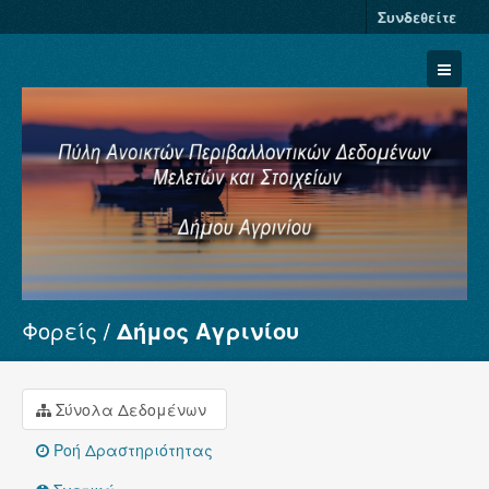
Συνδεθείτε
Φορείς
Δήμος Αγρινίου
Σύνολα Δεδομένων
Φορείς
Ομάδες
Σύνολα Δεδομένων
Σχετικά
Ροή Δραστηριότητας