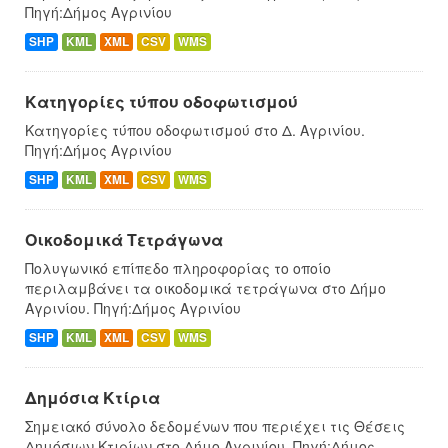
Πηγή:Δήμος Αγρινίου
SHP
KML
XML
CSV
WMS
Κατηγορίες τύπου οδοφωτισμού
Κατηγορίες τύπου οδοφωτισμού στο Δ. Αγρινίου.
Πηγή:Δήμος Αγρινίου
SHP
KML
XML
CSV
WMS
Οικοδομικά Τετράγωνα
Πολυγωνικό επίπεδο πληροφορίας το οποίο
περιλαμβάνει τα οικοδομικά τετράγωνα στο Δήμο
Αγρινίου. Πηγή:Δήμος Αγρινίου
SHP
KML
XML
CSV
WMS
Δημόσια Κτίρια
Σημειακό σύνολο δεδομένων που περιέχει τις Θέσεις
Δημόσιων Κτιρίων στο Δήμο Αγρινίου. Πηγή:Δήμος