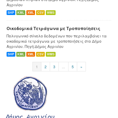
Αγρινίου
SHP
KML
XML
CSV
WMS
Οικοδομικά Τετράγωνα με Τροποποίησεις
Πολυγωνικό σύνολο δεδομένων που περιλαμβάνει τα
οικοδομικά τετράγωνα με τροποποιήσεις στο Δήμο
Αγρινίου. Πηγή:Δήμος Αγρινίου
SHP
KML
XML
CSV
WMS
1
2
3
...
5
»