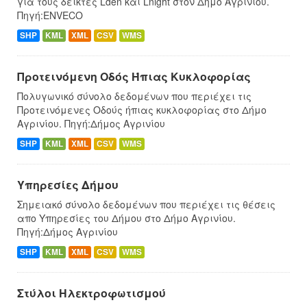
για τους δείκτες Lden και Lnight στον Δήμο Αγρινίου.
Πηγή:ENVECO
SHP
KML
XML
CSV
WMS
Προτεινόμενη Οδός Ήπιας Κυκλοφορίας
Πολυγωνικό σύνολο δεδομένων που περιέχει τις
Προτεινόμενες Οδούς ήπιας κυκλοφορίας στο Δήμο
Αγρινίου. Πηγή:Δήμος Αγρινίου
SHP
KML
XML
CSV
WMS
Υπηρεσίες Δήμου
Σημειακό σύνολο δεδομένων που περιέχει τις θέσεις
απο Υπηρεσίες του Δήμου στο Δήμο Αγρινίου.
Πηγή:Δήμος Αγρινίου
SHP
KML
XML
CSV
WMS
Στύλοι Ηλεκτροφωτισμού