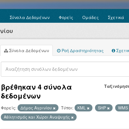
Σύνολα Δεδομένων
Φορείς
Ομάδες
Σχετικά
νίου
Σύνολα Δεδομένων
Ροή Δραστηριότητας
Σχετι
βρέθηκαν 4 σύνολα
Ταξινόμησ
δεδομένων
Φορείς:
Δήμος Αγρινίου
Τύποι:
KML
SHP
WMS
Αθλητισμός και Χώροι Αναψυχής