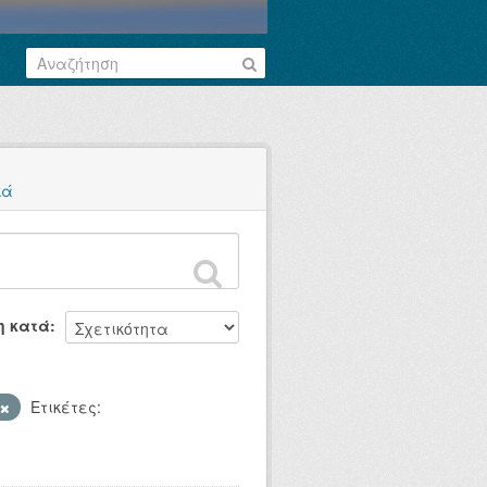
κά
η κατά
Ετικέτες: