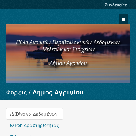
Συνδεθείτε
Φορείς
Δήμος Αγρινίου
Σύνολα Δεδομένων
Φορείς
Ομάδες
Σύνολα Δεδομένων
Σχετικά
Ροή Δραστηριότητας