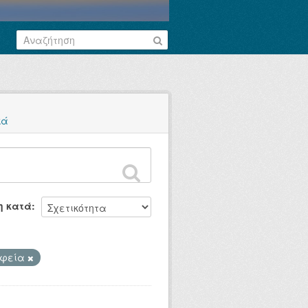
κά
η κατά
αφεία