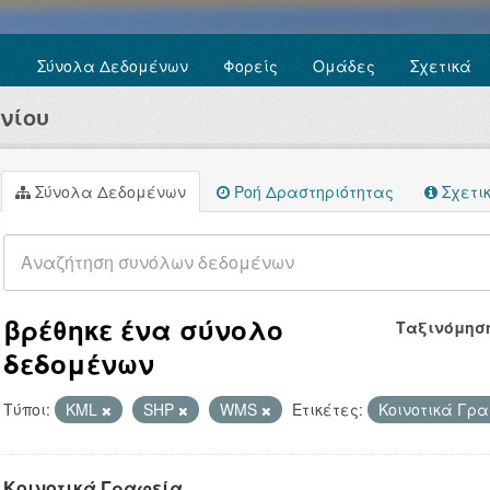
Σύνολα Δεδομένων
Φορείς
Ομάδες
Σχετικά
νίου
Σύνολα Δεδομένων
Ροή Δραστηριότητας
Σχετι
βρέθηκε ένα σύνολο
Ταξινόμησ
δεδομένων
Τύποι:
KML
SHP
WMS
Ετικέτες:
Κοινοτικά Γρ
Κοινοτικά Γραφεία