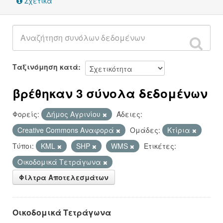
Σχετικά
Ταξινόμηση κατά
βρέθηκαν 3 σύνολα δεδομένων
Φορείς:
Δήμος Αγρινίου
Άδειες:
Creative Commons Αναφορά
Ομάδες:
Κτίρια
Τύποι:
KML
SHP
WMS
Ετικέτες:
Οικοδομικά Τετράγωνα
Φίλτρα Αποτελεσμάτων
Οικοδομικά Τετράγωνα