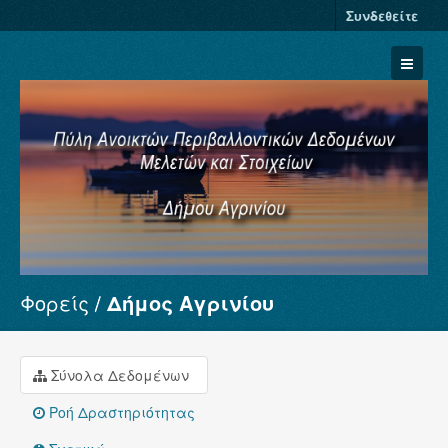
Συνδεθείτε
Φορείς
Δήμος Αγρινίου
Σύνολα Δεδομένων
Φορείς
Ομάδες
Σύνολα Δεδομένων
Σχετικά
Ροή Δραστηριότητας