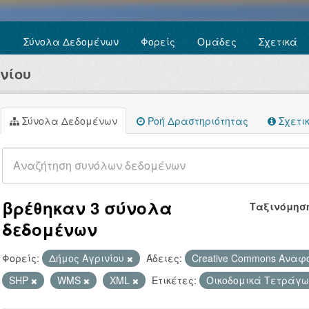
Σύνολα Δεδομένων
Φορείς
Ομάδες
Σχετικά
νίου
Σύνολα Δεδομένων
Ροή Δραστηριότητας
Σχετι
βρέθηκαν 3 σύνολα
Ταξινόμησ
δεδομένων
Φορείς:
Δήμος Αγρινίου
Άδειες:
Creative Commons Ανα
SHP
WMS
XML
Ετικέτες:
Οικοδομικά Τετράγ