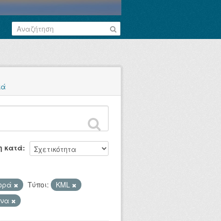
κά
η κατά
φορά
Τύποι:
KML
ωνα