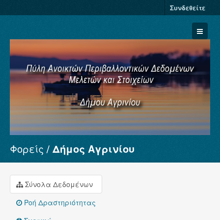
Συνδεθείτε
Φορείς
Δήμος Αγρινίου
Σύνολα Δεδομένων
Φορείς
Ομάδες
Σύνολα Δεδομένων
Σχετικά
Ροή Δραστηριότητας