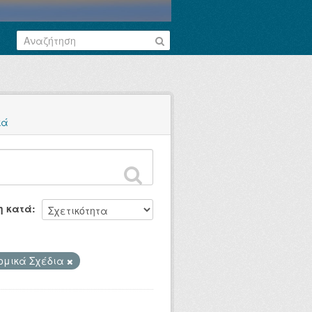
κά
η κατά
ομικά Σχέδια