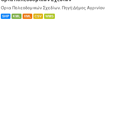
Όρια Πολεοδομικών Σχεδίων. Πηγή:Δήμος Αγρινίου
SHP
KML
XML
CSV
WMS