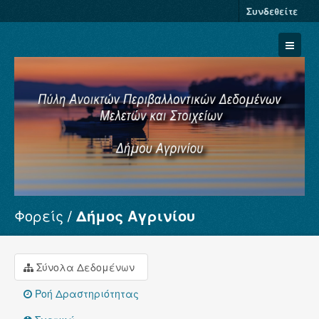
Συνδεθείτε
Φορείς
Δήμος Αγρινίου
Σύνολα Δεδομένων
Φορείς
Ομάδες
Σύνολα Δεδομένων
Σχετικά
Ροή Δραστηριότητας