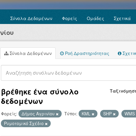
Σύνολα Δεδομένων
Φορείς
Ομάδες
Σχετικά
νίου
Σύνολα Δεδομένων
Ροή Δραστηριότητας
Σχετι
βρέθηκε ένα σύνολο
Ταξινόμησ
δεδομένων
Φορείς:
Δήμος Αγρινίου
Τύποι:
KML
SHP
WMS
Ρυμοτομικό Σχέδιο