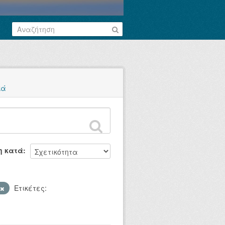
κά
η κατά
Ετικέτες: