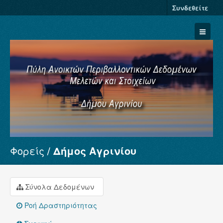
Συνδεθείτε
Φορείς
Δήμος Αγρινίου
Σύνολα Δεδομένων
Φορείς
Ομάδες
Σύνολα Δεδομένων
Σχετικά
Ροή Δραστηριότητας