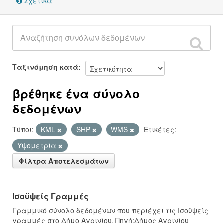
Σχετικά
Ταξινόμηση κατά
βρέθηκε ένα σύνολο
δεδομένων
Τύποι:
KML
SHP
WMS
Ετικέτες:
Υψομετρία
Φίλτρα Αποτελεσμάτων
Ισοϋψείς Γραμμές
Γραμμικό σύνολο δεδομένων που περιέχει τις Ισοϋψείς
γραμμές στο Δήμο Αγρινίου. Πηγή:Δήμος Αγρινίου