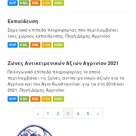
SHP
KML
XML
CSV
WMS
Εκπαίδευση
Σημειακό επίπεδο πληροφορίας που περιλαμβάνει
τους χώρους εκπαίδευσης. Πηγή:Δήμος Αγρινίου
SHP
KML
XML
CSV
WMS
Ζώνες Αντικειμενικών Αξιών Αγρινίου 2021
Πολυγωνικό επίπεδο πληροφορίας το οποίο
περιλαμβάνει τις ζώνες αντικειμενικών αξιών για το
Αγρίνιο και τον Άγιο Κωνσταντίνο, για τα έτη 2018 και
2021. Πηγή:Δήμος Αγρινίου
SHP
KML
XML
CSV
WMS
«
1
2
3
4
5
»