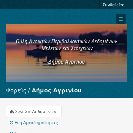
Συνδεθείτε
Φορείς
Δήμος Αγρινίου
Σύνολα Δεδομένων
Φορείς
Ομάδες
Σύνολα Δεδομένων
Σχετικά
Ροή Δραστηριότητας