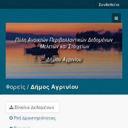
Συνδεθείτε
Φορείς
Δήμος Αγρινίου
Σύνολα Δεδομένων
Φορείς
Ομάδες
Σύνολα Δεδομένων
Σχετικά
Ροή Δραστηριότητας