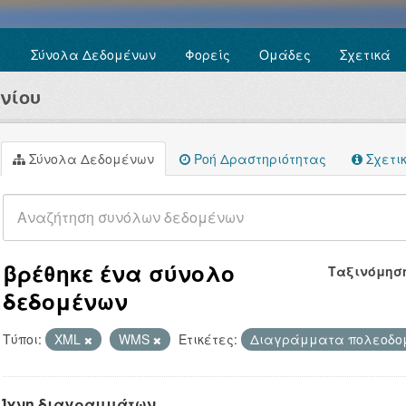
Σύνολα Δεδομένων
Φορείς
Ομάδες
Σχετικά
νίου
Σύνολα Δεδομένων
Ροή Δραστηριότητας
Σχετι
βρέθηκε ένα σύνολο
Ταξινόμησ
δεδομένων
Τύποι:
XML
WMS
Ετικέτες:
Διαγράμματα πολεοδομ
Ίχνη διαγραμμάτων