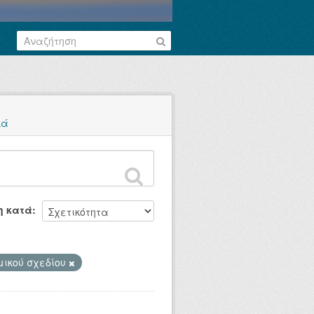
κά
η κατά
ικού σχεδίου