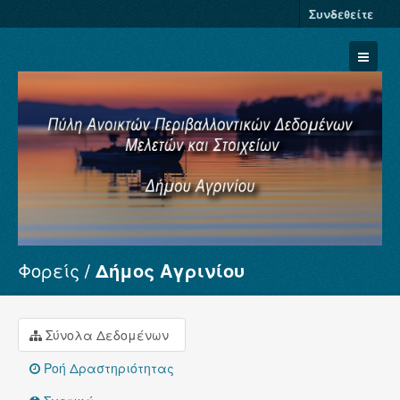
Συνδεθείτε
Φορείς
Δήμος Αγρινίου
Σύνολα Δεδομένων
Φορείς
Ομάδες
Σύνολα Δεδομένων
Σχετικά
Ροή Δραστηριότητας