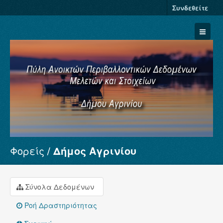
Συνδεθείτε
Φορείς
Δήμος Αγρινίου
Σύνολα Δεδομένων
Φορείς
Ομάδες
Σύνολα Δεδομένων
Σχετικά
Ροή Δραστηριότητας