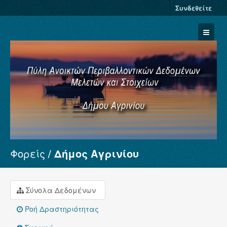
Συνδεθείτε
Φορείς
Δήμος Αγρινίου
Σύνολα Δεδομένων
Φορείς
Ομάδες
Σύνολα Δεδομένων
Σχετικά
Ροή Δραστηριότητας