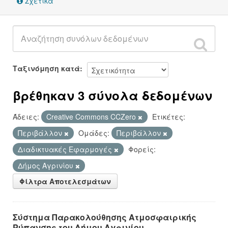
Σχετικά
Ταξινόμηση κατά
βρέθηκαν 3 σύνολα δεδομένων
Άδειες:
Creative Commons CCZero
Ετικέτες:
Περιβάλλον
Ομάδες:
Περιβάλλον
Διαδικτυακές Εφαρμογές
Φορείς:
Δήμος Αγρινίου
Φίλτρα Αποτελεσμάτων
Σύστημα Παρακολούθησης Ατμοσφαιρικής
Ρύπανσης του Δήμου Αγρινίου