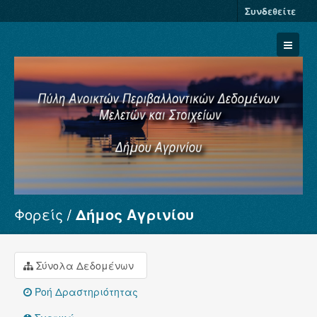
Συνδεθείτε
Φορείς
Δήμος Αγρινίου
Σύνολα Δεδομένων
Φορείς
Ομάδες
Σύνολα Δεδομένων
Σχετικά
Ροή Δραστηριότητας