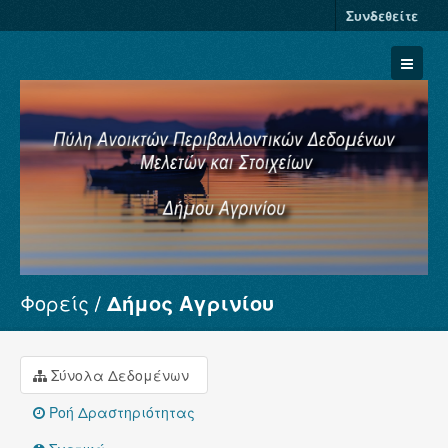
Συνδεθείτε
Φορείς
Δήμος Αγρινίου
Σύνολα Δεδομένων
Φορείς
Ομάδες
Σύνολα Δεδομένων
Σχετικά
Ροή Δραστηριότητας