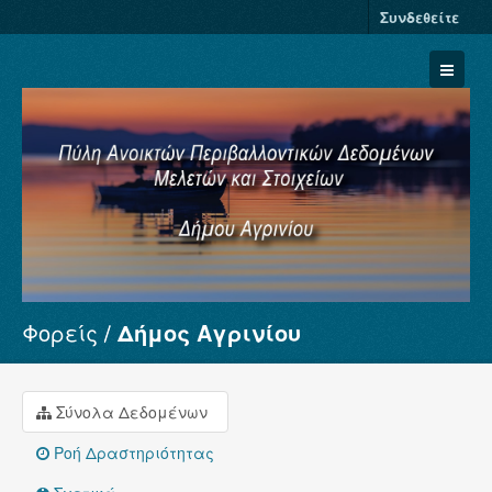
Συνδεθείτε
Φορείς
Δήμος Αγρινίου
Σύνολα Δεδομένων
Φορείς
Ομάδες
Σύνολα Δεδομένων
Σχετικά
Ροή Δραστηριότητας